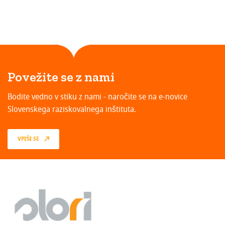
Povežite se z nami
Bodite vedno v stiku z nami - naročite se na e-novice
Slovenskega raziskovalnega inštituta.
VPIŠI SE