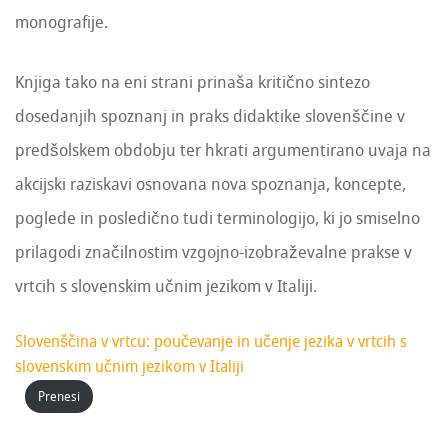
monografije.
Knjiga tako na eni strani prinaša kritično sintezo
dosedanjih spoznanj in praks didaktike slovenščine v
predšolskem obdobju ter hkrati argumentirano uvaja na
akcijski raziskavi osnovana nova spoznanja, koncepte,
poglede in posledično tudi terminologijo, ki jo smiselno
prilagodi značilnostim vzgojno-izobraževalne prakse v
vrtcih s slovenskim učnim jezikom v Italiji.
Slovenščina v vrtcu: poučevanje in učenje jezika v vrtcih s
slovenskim učnim jezikom v Italiji
Prenesi