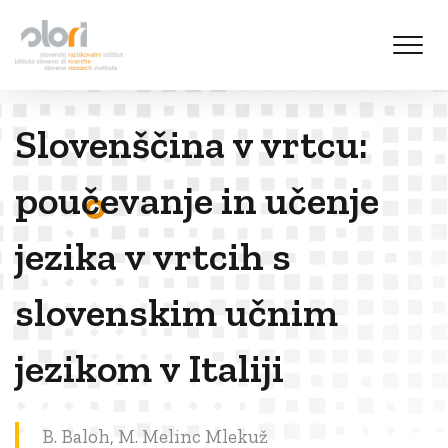
S
k
i
p
t
Slovenščina v vrtcu:
o
c
o
poučevanje in učenje
n
t
jezika v vrtcih s
e
n
slovenskim učnim
t
jezikom v Italiji
B. Baloh, M. Melinc Mlekuž