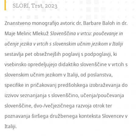
SLORI, Trst, 2023
Znanstveno monografijo avtoric dr. Barbare Baloh in dr.
Maje Melinc Mlekuž
Slovenščina v vrtcu: poučevanje in
učenje jezika v vrtcih s slovenskim učnim jezikom v Italiji
sestavlja pet obsežnejših poglavij s podpoglavji, ki
vsebinsko opredeljujejo didaktiko slovenščine v vrtcih s
slovenskim učnim jezikom v Italiji, od poslanstva,
specifike in pričakovanj predšolskega izobraževanja do
izzivov seznanjanja s slovenščino, učenja/poučevanja
slovenščine, dvo-/večjezičnega razvoja otrok ter
poznavanja širšega družbenega konteksta Slovencev v
Italiji.