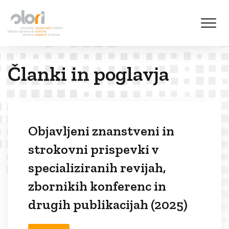
S
k
i
p
t
Članki in poglavja
o
c
o
n
t
Objavljeni znanstveni in
e
n
strokovni prispevki v
t
specializiranih revijah,
zbornikih konferenc in
drugih publikacijah (2025)