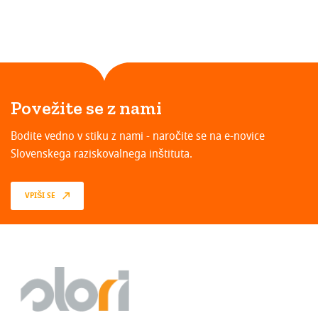
Povežite se z nami
Bodite vedno v stiku z nami - naročite se na e-novice
Slovenskega raziskovalnega inštituta.
VPIŠI SE