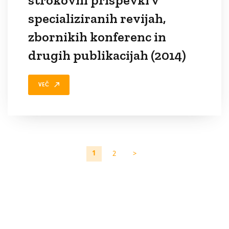
strokovni prispevki v
specializiranih revijah,
zbornikih konferenc in
drugih publikacijah (2014)
VEČ
1
2
>