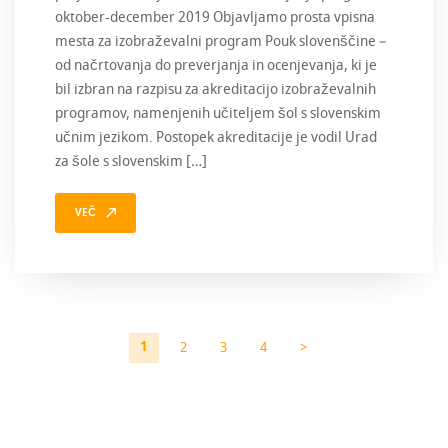
oktober-december 2019 Objavljamo prosta vpisna
mesta za izobraževalni program Pouk slovenščine –
od načrtovanja do preverjanja in ocenjevanja, ki je
bil izbran na razpisu za akreditacijo izobraževalnih
programov, namenjenih učiteljem šol s slovenskim
učnim jezikom. Postopek akreditacije je vodil Urad
za šole s slovenskim […]
VEČ
1
2
3
4
>