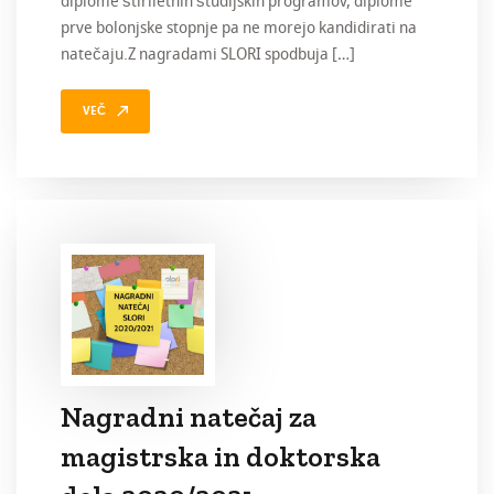
diplome štiriletnih študijskih programov, diplome
prve bolonjske stopnje pa ne morejo kandidirati na
natečaju.Z nagradami SLORI spodbuja […]
VEČ
Nagradni natečaj za
magistrska in doktorska