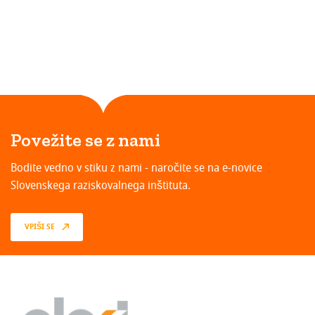
Povežite se z nami
Bodite vedno v stiku z nami - naročite se na e-novice
Slovenskega raziskovalnega inštituta.
VPIŠI SE