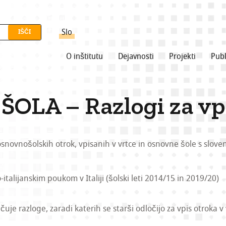
Slo
O inštitutu
Dejavnosti
Projekti
Publ
 ŠOLA – Razlogi za vp
 osnovnošolskih otrok, vpisanih v vrtce in osnovne šole s slov
italijanskim poukom v Italiji (šolski leti 2014/15 in 2019/20)
uje razloge, zaradi katerih se starši odločijo za vpis otroka v