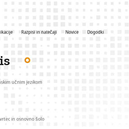
ikacije
Razpisi in natečaji
Novice
Dogodki
is
enskim učnim jezikom
 vrtec in osnovno šolo