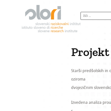
S
k
I
i
š
p
č
t
i
o
:
c
o
Projekt
n
t
e
Starši predšolskih in
n
t
oziroma
dvojezičnim slovensko-
Izvedena analiza prouč
s