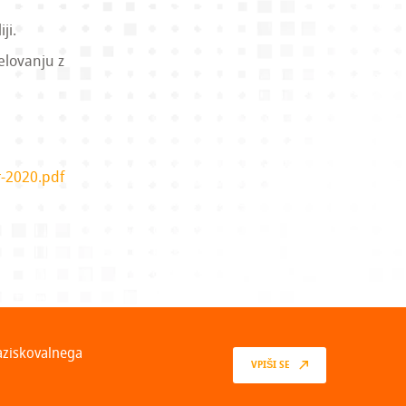
ji.
elovanju z
r-2020.pdf
raziskovalnega
VPIŠI SE