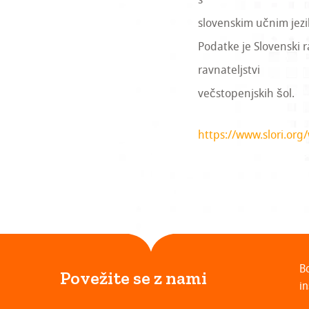
slovenskim učnim jezi
Podatke je Slovenski r
ravnateljstvi
večstopenjskih šol.
https://www.slori.org
B
Povežite se z nami
in