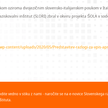
kom oziroma dvojezičnim slovensko-italijanskim poukom v Itali
aziskovalni inštitut (SLORI) zbral v okviru projekta ŠOLA v sod
/wp-content/uploads/2020/05/Predstavitev-razlogi-za-vpis-ap
odite vedno v stiku z nami - naročite se na e-novice Slovenskega 
štituta.