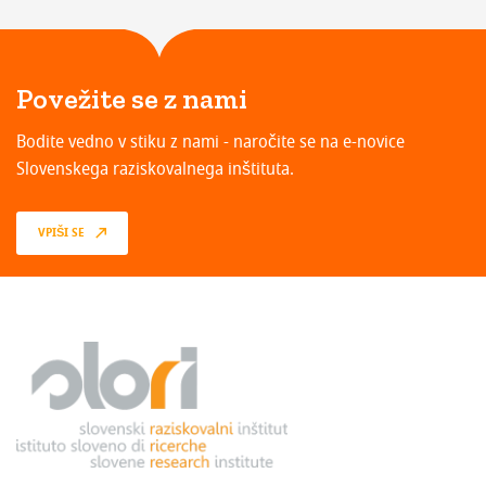
Povežite se z nami
Bodite vedno v stiku z nami - naročite se na e-novice
Slovenskega raziskovalnega inštituta.
VPIŠI SE