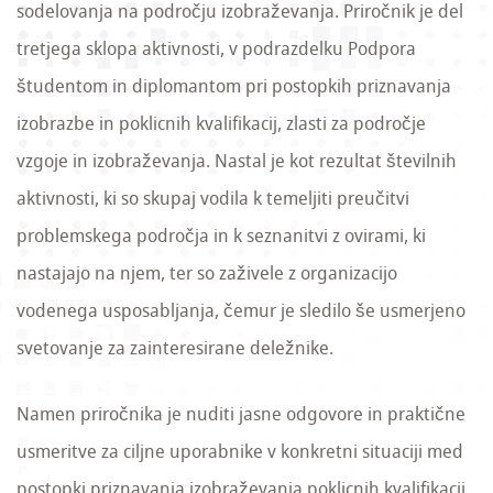
sodelovanja na področju izobraževanja. Priročnik je del
tretjega sklopa aktivnosti, v podrazdelku Podpora
študentom in diplomantom pri postopkih priznavanja
izobrazbe in poklicnih kvalifikacij, zlasti za področje
vzgoje in izobraževanja. Nastal je kot rezultat številnih
aktivnosti, ki so skupaj vodila k temeljiti preučitvi
problemskega področja in k seznanitvi z ovirami, ki
nastajajo na njem, ter so zaživele z organizacijo
vodenega usposabljanja, čemur je sledilo še usmerjeno
svetovanje za zainteresirane deležnike.
Namen priročnika je nuditi jasne odgovore in praktične
usmeritve za ciljne uporabnike v konkretni situaciji med
postopki priznavanja izobraževanja poklicnih kvalifikacij