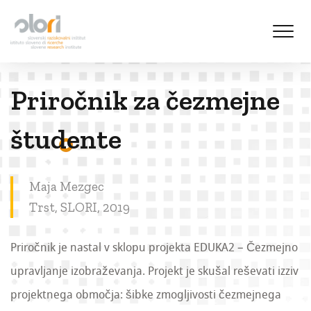
S
k
i
p
t
Priročnik za čezmejne
o
c
o
študente
n
t
e
Maja Mezgec
n
Trst, SLORI, 2019
t
Priročnik je nastal v sklopu projekta EDUKA2 – Čezmejno
upravljanje izobraževanja. Projekt je skušal reševati izziv
projektnega območja: šibke zmogljivosti čezmejnega