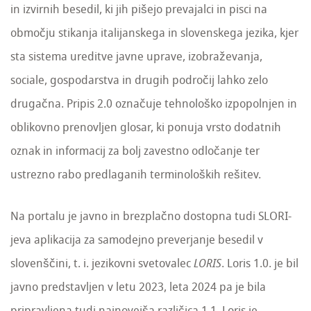
in izvirnih besedil, ki jih pišejo prevajalci in pisci na
območju stikanja italijanskega in slovenskega jezika, kjer
sta sistema ureditve javne uprave, izobraževanja,
sociale, gospodarstva in drugih področij lahko zelo
drugačna. Pripis 2.0 označuje tehnološko izpopolnjen in
oblikovno prenovljen glosar, ki ponuja vrsto dodatnih
oznak in informacij za bolj zavestno odločanje ter
ustrezno rabo predlaganih terminoloških rešitev.
Na portalu je javno in brezplačno dostopna tudi SLORI-
jeva aplikacija za samodejno preverjanje besedil v
slovenščini, t. i. jezikovni svetovalec
LORIS
. Loris 1.0. je bil
javno predstavljen v letu 2023, leta 2024 pa je bila
pripravljena tudi najnovejša različica 1.1. Loris je