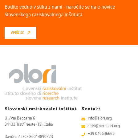
Bodite vedno v stiku z nami - naročite se na e-novice
Slovenskega raziskovalnega inštituta.
VPIŠI SE
Slovenski raziskovalni inštitut
Kontakt
Ul./Via Beccaria 6
info@slori.org
34133 Trst/Trieste (TS), Italia
slori@pec.slori.org
+39 040636663
Davčna št./CF 80014890323