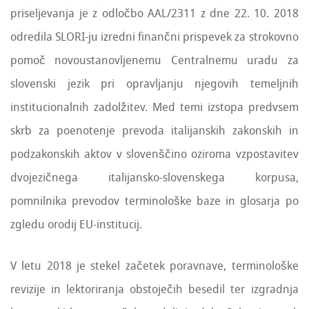
priseljevanja je z odločbo AAL/2311 z dne 22. 10. 2018
odredila SLORI-ju izredni finančni prispevek za strokovno
pomoč novoustanovljenemu Centralnemu uradu za
slovenski jezik pri opravljanju njegovih temeljnih
institucionalnih zadolžitev. Med temi izstopa predvsem
skrb za poenotenje prevoda italijanskih zakonskih in
podzakonskih aktov v slovenščino oziroma vzpostavitev
dvojezičnega italijansko-slovenskega korpusa,
pomnilnika prevodov terminološke baze in glosarja po
zgledu orodij EU-institucij.
V letu 2018 je stekel začetek poravnave, terminološke
revizije in lektoriranja obstoječih besedil ter izgradnja