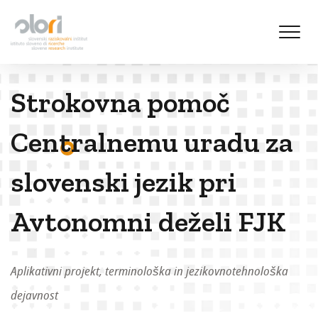
S
k
i
p
t
Strokovna pomoč
o
c
o
Centralnemu uradu za
n
t
slovenski jezik pri
e
n
Avtonomni deželi FJK
t
Aplikativni projekt, terminološka in jezikovnotehnološka
dejavnost