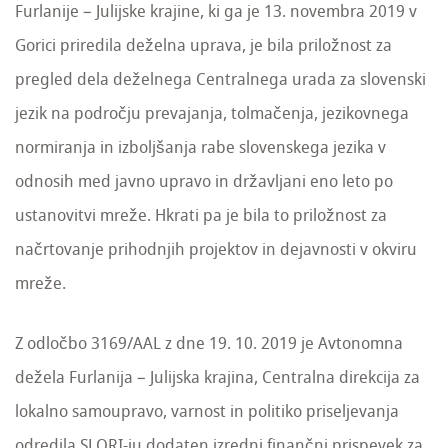
Furlanije – Julijske krajine, ki ga je 13. novembra 2019 v
Gorici priredila deželna uprava, je bila priložnost za
pregled dela deželnega Centralnega urada za slovenski
jezik na področju prevajanja, tolmačenja, jezikovnega
normiranja in izboljšanja rabe slovenskega jezika v
odnosih med javno upravo in državljani eno leto po
ustanovitvi mreže. Hkrati pa je bila to priložnost za
načrtovanje prihodnjih projektov in dejavnosti v okviru
mreže.
Z odločbo 3169/AAL z dne 19. 10. 2019 je Avtonomna
dežela Furlanija – Julijska krajina, Centralna direkcija za
lokalno samoupravo, varnost in politiko priseljevanja
odredila SLORI-ju dodaten izredni finančni prispevek za