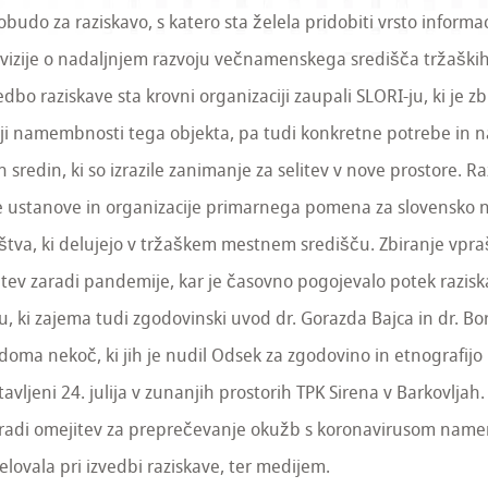
budo za raziskavo, s katero sta želela pridobiti vrsto informaci
 vizije o nadaljnjem razvoju večnamenskega središča tržaških
edbo raziskave sta krovni organizaciji zaupali SLORI-ju, ki je z
ji namembnosti tega objekta, pa tudi konkretne potrebe in n
 sredin, ki so izrazile zanimanje za selitev v nove prostore. R
e ustanove in organizacije primarnega pomena za slovensko 
ruštva, ki delujejo v tržaškem mestnem središču. Zbiranje vpra
tev zaradi pandemije, kar je časovno pogojevalo potek raziska
ilu, ki zajema tudi zgodovinski uvod dr. Gorazda Bajca in dr. Bo
oma nekoč, ki jih je nudil Odsek za zgodovino in etnografijo 
tavljeni 24. julija v zunanjih prostorih TPK Sirena v Barkovljah.
zaradi omejitev za preprečevanje okužb s koronavirusom nam
elovala pri izvedbi raziskave, ter medijem.