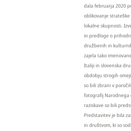
dala februarja 2020 po
oblikovanje strateške
lokalne skupnosti. Izv
in predloge o prihodn
družbenih in kulturnih
zajela tako imenovan
Italiji in slovenska d
obdobju strogih omeji
so bili zbrani v poroč
fotografij Narodnega d
raziskave so bili preds
Predstavitev je bila 
in društvom, ki so sod