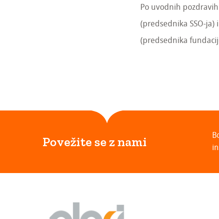
Po uvodnih pozdravih 
(predsednika SSO-ja) 
(predsednika fundacij
B
Povežite se z nami
in