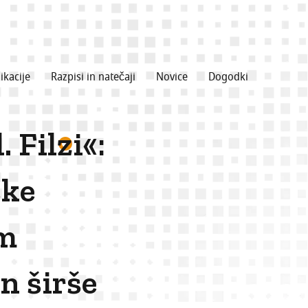
ikacije
Razpisi in natečaji
Novice
Dogodki
 Filzi«:
ške
em
n širše