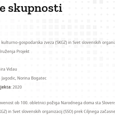
e skupnosti
a kulturno-gospodarska zveza (SKGZ) in Svet slovenskih organiz
ruženja Projekt
Zaira Vidau
n Jagodic, Norina Bogatec
ojekta
: 2020
lovenost ob 100. obletnici požiga Narodnega doma sta Sloven
GZ) in Svet slovenskih organizacij (SSO) prek Ciljnega začasn