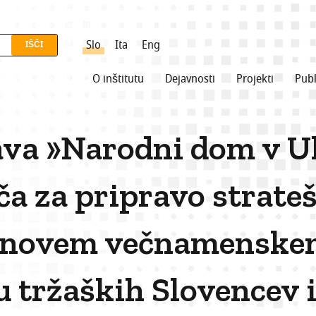
Slo
Ita
Eng
O inštitutu
Dejavnosti
Projekti
Publ
va »Narodni dom v Ul.
ča za pripravo strate
 o novem večnamensk
u tržaških Slovencev i