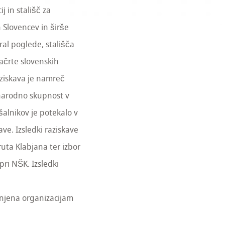
j in stališč za
 Slovencev in širše
bral poglede, stališča
ačrte slovenskih
aziskava je namreč
narodno skupnost v
šalnikov je potekalo v
ve. Izsledki raziskave
ruta Klabjana ter izbor
pri NŠK. Izsledki
enjena organizacijam