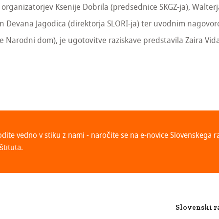
organizatorjev Ksenije Dobrila (predsednice SKGZ-ja), Walter
in Devana Jagodica (direktorja SLORI-ja) ter uvodnim nagov
e Narodni dom), je ugotovitve raziskave predstavila Zaira Vid
odite vedno v stiku z nami - naročite se na e-novice Slovenskega 
štituta.
Slovenski r