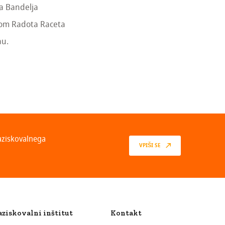
ja Bandelja
orom Radota Raceta
au.
raziskovalnega
VPIŠI SE
aziskovalni inštitut
Kontakt