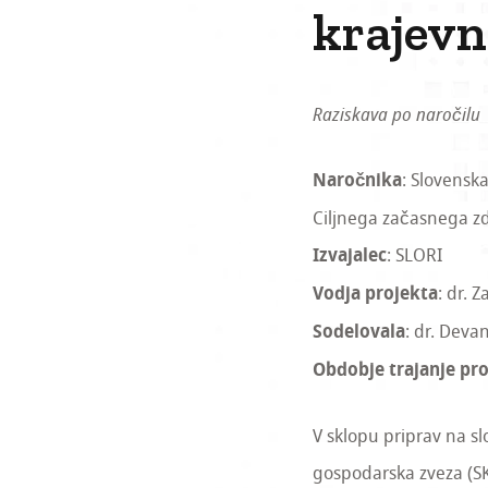
krajevn
Raziskava po naročilu
Naročnika
: Slovensk
Ciljnega začasnega zd
Izvajalec
: SLORI
Vodja projekta
: dr. 
Sodelovala
: dr. Deva
Obdobje trajanje pr
V sklopu priprav na s
gospodarska zveza (SK