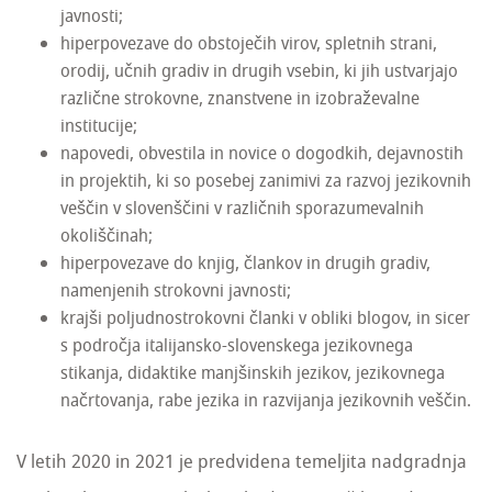
javnosti;
hiperpovezave do obstoječih virov, spletnih strani,
orodij, učnih gradiv in drugih vsebin, ki jih ustvarjajo
različne strokovne, znanstvene in izobraževalne
institucije;
napovedi, obvestila in novice o dogodkih, dejavnostih
in projektih, ki so posebej zanimivi za razvoj jezikovnih
veščin v slovenščini v različnih sporazumevalnih
okoliščinah;
hiperpovezave do knjig, člankov in drugih gradiv,
namenjenih strokovni javnosti;
krajši poljudnostrokovni članki v obliki blogov, in sicer
s področja italijansko-slovenskega jezikovnega
stikanja, didaktike manjšinskih jezikov, jezikovnega
načrtovanja, rabe jezika in razvijanja jezikovnih veščin.
V letih 2020 in 2021 je predvidena temeljita nadgradnja