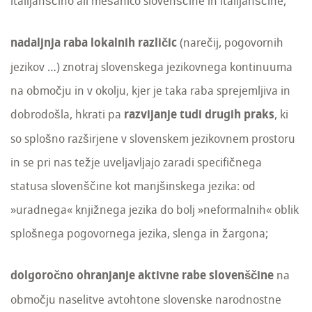
italijanščino ali mešanico slovenščine in italijanščine;
nadaljnja raba lokalnih različic
(narečij, pogovornih
jezikov …) znotraj slovenskega jezikovnega kontinuuma
na območju in v okolju, kjer je taka raba sprejemljiva in
dobrodošla, hkrati pa
razvijanje tudi drugih praks
, ki
so splošno razširjene v slovenskem jezikovnem prostoru
in se pri nas težje uveljavljajo zaradi specifičnega
statusa slovenščine kot manjšinskega jezika: od
»uradnega« knjižnega jezika do bolj »neformalnih« oblik
splošnega pogovornega jezika, slenga in žargona;
dolgoročno ohranjanje
aktivne rabe slovenščine
na
območju naselitve avtohtone slovenske narodnostne