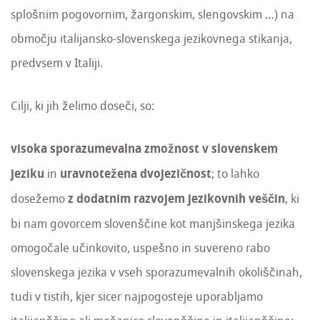
splošnim pogovornim, žargonskim, slengovskim …) na
območju italijansko-slovenskega jezikovnega stikanja,
predvsem v Italiji.
Cilji, ki jih želimo doseči, so:
visoka sporazumevalna zmožnost v slovenskem
jeziku
in
uravnotežena dvojezičnost
; to lahko
dosežemo
z dodatnim razvojem jezikovnih veščin
, ki
bi nam govorcem slovenščine kot manjšinskega jezika
omogočale učinkovito, uspešno in suvereno rabo
slovenskega jezika v vseh sporazumevalnih okoliščinah,
tudi v tistih, kjer sicer najpogosteje uporabljamo