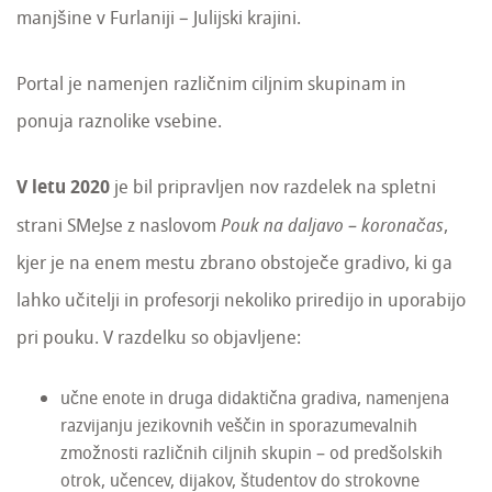
manjšine v Furlaniji – Julijski krajini.
Portal je namenjen različnim ciljnim skupinam in
ponuja raznolike vsebine.
V letu 2020
je bil pripravljen nov razdelek na spletni
strani SMeJse z naslovom
Pouk na daljavo – korona
č
as
,
kjer je na enem mestu zbrano obstoječe gradivo, ki ga
lahko učitelji in profesorji nekoliko priredijo in uporabijo
pri pouku. V razdelku so objavljene:
učne enote in druga didaktična gradiva, namenjena
razvijanju jezikovnih veščin in sporazumevalnih
zmožnosti različnih ciljnih skupin – od predšolskih
otrok, učencev, dijakov, študentov do strokovne