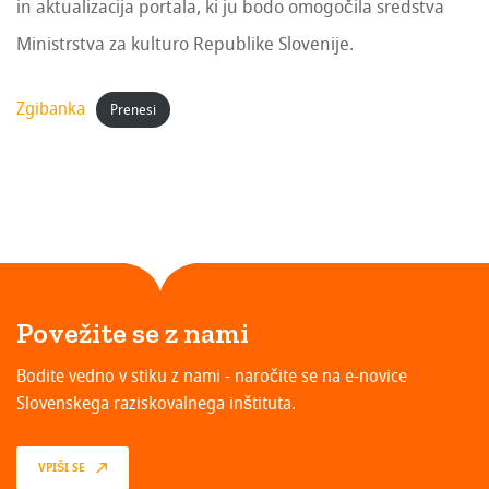
in aktualizacija portala, ki ju bodo omogočila sredstva
Ministrstva za kulturo Republike Slovenije.
Zgibanka
Prenesi
Povežite se z nami
Bodite vedno v stiku z nami - naročite se na e-novice
Slovenskega raziskovalnega inštituta.
VPIŠI SE