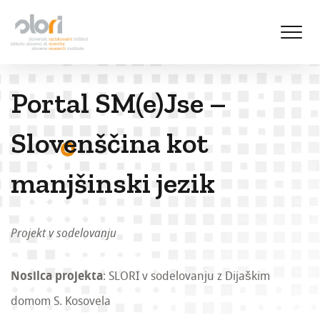
S
k
i
p
t
Portal SM(e)Jse –
o
c
o
Slovenščina kot
n
t
manjšinski jezik
e
n
t
Projekt v sodelovanju
Nosilca projekta
: SLORI v sodelovanju z Dijaškim
domom S. Kosovela