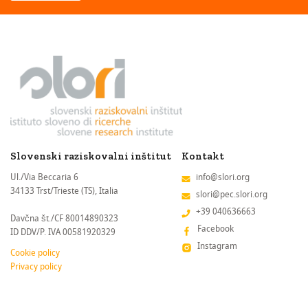
Slovenski raziskovalni inštitut
Kontakt
Ul./Via Beccaria 6
info@slori.org
34133 Trst/Trieste (TS), Italia
slori@pec.slori.org
+39 040636663
Davčna št./CF 80014890323
Facebook
ID DDV/P. IVA 00581920329
Instagram
Cookie policy
Privacy policy