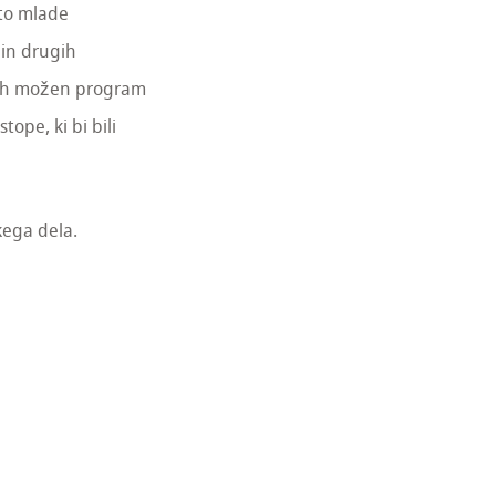
sto mlade
 in drugih
isih možen program
ope, ki bi bili
kega dela.