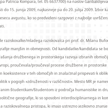
pa Patricia Kompara, tel. 05 6637700) na naslov Garibaldijeva
ti do 15. junija 2009, najkasneje pa do 20. julija 2009. Izbor
esecu avgustu, ko so predvideni razgovori z najbolje uvrščen
ti.
 raziskovalke/mladega raziskovalca pri prof. dr. Milanu Bufo
afije manjšin in obmejnosti. Od kandidatke/kandidata se bo
prašanja družbenega in prostorskega razvoja izbranih območi
Evropi, proučevala/proučeval procese družbene in prostorske
in koeksistence v teh območjih in znala/znal prispevati k obl
olitik v pogojih »združenosti v različnosti«. Mesto MR je nam
iranim študentkam/študentom iz področja humanistike in druž
olitične geografije, ki so sposobni interdisciplinarnega in k
a raziskovalnega pristopa, ki imajo ustrezno jezikovno znanje