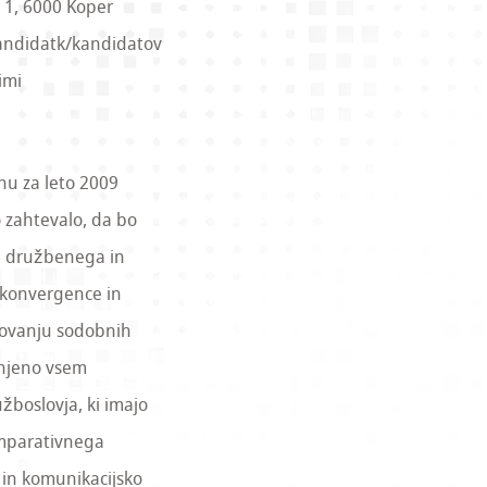
 1, 6000 Koper
 kandidatk/kandidatov
imi
nu za leto 2009
 zahtevalo, da bo
j družbenega in
 konvergence in
ikovanju sodobnih
enjeno vsem
boslovja, ki imajo
omparativnega
 in komunikacijsko