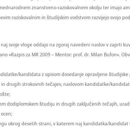
 mednarodnem znanstveno-raziskovalnem okolju ter imajo amb
vim raziskovalnim in študijskim vodstvom razvijejo svojo pod
aj svoje vloge oddajo na zgoraj navedeni naslov v zaprti kuve
sano »Razpis za MR 2009 – Mentor: prof. dr. Milan Bufon«. Ob
andidatke/kandidata z opisom dosedanje opravljene študijske 
h in drugih strokovnih tečajev, naslovom kandidatke/kandida
ošte;
nem dodiplomskem študiju in drugih zaključenih tečajih, ura
 ocen;
segu okrog desetih strani, v katerem naj kandidatka/kandidat