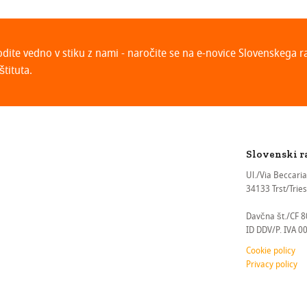
odite vedno v stiku z nami - naročite se na e-novice Slovenskega 
štituta.
Slovenski r
Ul./Via Beccaria
34133 Trst/Triest
Davčna št./CF 
ID DDV/P. IVA 
Cookie policy
Privacy policy