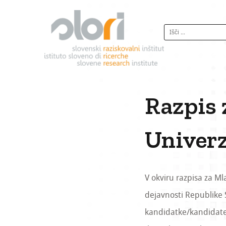
S
k
I
i
š
p
č
t
i
o
:
c
o
Razpis 
n
t
Univer
e
n
t
V okviru razpisa za Ml
dejavnosti Republike S
kandidatke/kandidate,