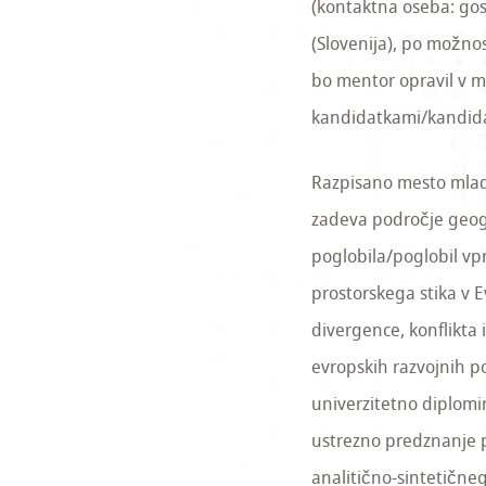
(kontaktna oseba: gos
(Slovenija), po možnos
bo mentor opravil v m
kandidatkami/kandida
Razpisano mesto mlade
zadeva področje geogr
poglobila/poglobil v
prostorskega stika v 
divergence, konflikta 
evropskih razvojnih p
univerzitetno diplom
ustrezno predznanje p
analitično-sintetičneg