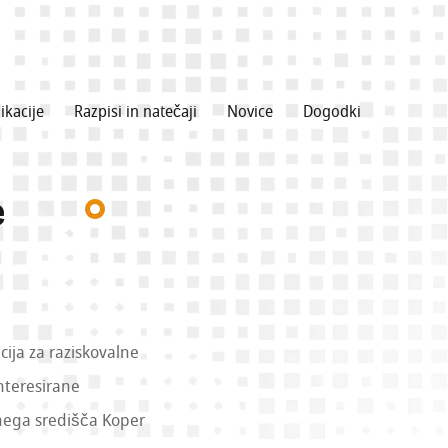
ikacije
Razpisi in natečaji
Novice
Dogodki
e
cija za raziskovalne
interesirane
lnega središča Koper