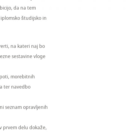
icijo, da na tem
iplomsko študijsko in
rti, na kateri naj bo
vezne sestavine vloge
poti, morebitnih
ta ter navedbo
dni seznam opravljenih
 v prvem delu dokaže,