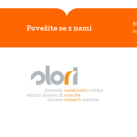
B
Povežite se z nami
in