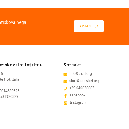
raziskovalnega
VPIŠI SE
aziskovalni inštitut
Kontakt
 6
info@slori.org
e (TS), Italia
slori@pec.slori.org
+39 040636663
80014890323
Facebook
00581920329
Instagram