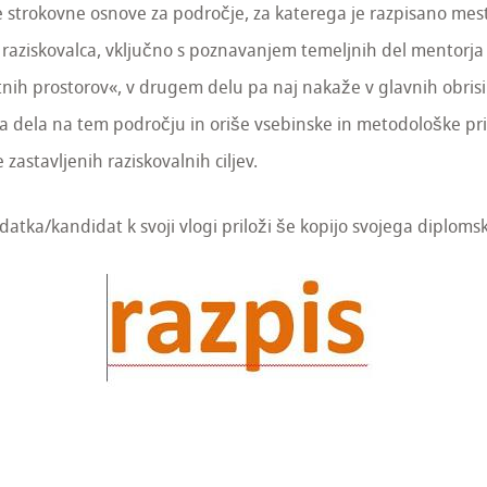
 strokovne osnove za področje, za katerega je razpisano me
raziskovalca, vključno s poznavanjem temeljnih del mentorja
tnih prostorov«, v drugem delu pa naj nakaže v glavnih obr
 dela na tem področju in oriše vsebinske in metodološke prist
zastavljenih raziskovalnih ciljev.
datka/kandidat k svoji vlogi priloži še kopijo svojega diploms