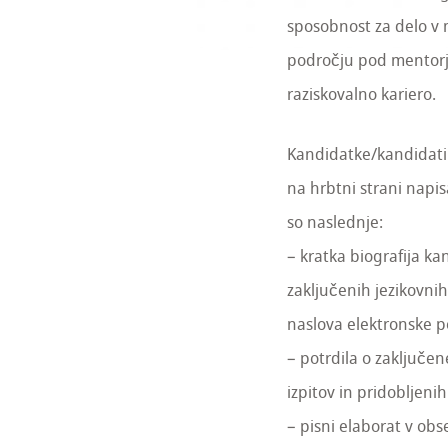
sposobnost za delo v
področju pod mentorje
raziskovalno kariero.
Kandidatke/kandidati n
na hrbtni strani napi
so naslednje:
– kratka biografija k
zaključenih jezikovni
naslova elektronske p
– potrdila o zaključe
izpitov in pridobljenih
– pisni elaborat v ob