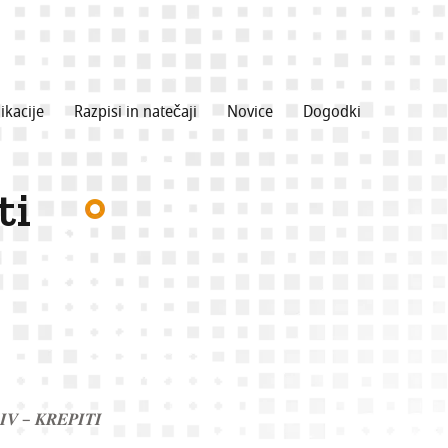
ikacije
Razpisi in natečaji
Novice
Dogodki
ti
𝑰𝑽 – 𝑲𝑹𝑬𝑷𝑰𝑻𝑰