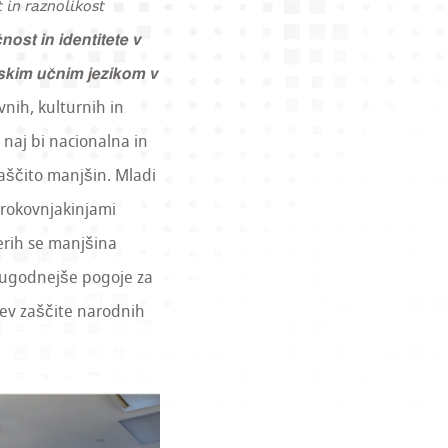
𝘳𝘢𝘻𝘯𝘰𝘭𝘪𝘬𝘰𝘴𝘵
𝙣 𝙞𝙙𝙚𝙣𝙩𝙞𝙩𝙚𝙩𝙚 𝙫
𝙨𝙠𝙞𝙢 𝙪𝙘̌𝙣𝙞𝙢 𝙟𝙚𝙯𝙞𝙠𝙤𝙢 𝙫
avnih, kulturnih in
o naj bi nacionalna in
aščito manjšin. Mladi
trokovnjakinjami
terih se manjšina
l ugodnejše pogoje za
tev zaščite narodnih