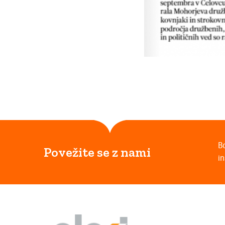
B
Povežite se z nami
in