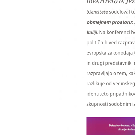
𝑰𝑫𝑬𝑵𝑻𝑰𝑻𝑬𝑻𝑶 𝑰𝑵 𝑱𝑬𝒁
𝘪d𝘦𝘯𝘵𝘪𝘵𝘦𝘵𝘦 sodeloval 
𝙤𝙗𝙢𝙚𝙟𝙣𝙚𝙢 𝙥𝙧𝙤𝙨𝙩𝙤𝙧𝙪: 𝙞𝙯
𝙄𝙩𝙖𝙡𝙞𝙟𝙞. Na konfe
političnih ved razprav
evropska zakonodaja t
in drugi predstavniki
razpravljajo o tem, ka
razlikuje od večinske
identiteto pripadnikov
skupnosti sodobnim i