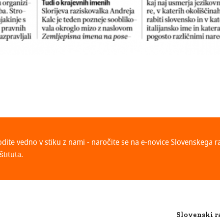
odite vedno v stiku z nami - naročite se na e-novice Slovenskega 
štituta.
Slovenski r