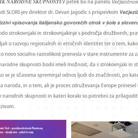
𝑰𝑲 𝑵𝑨𝑹𝑶𝑫𝑵𝑬 𝑺𝑲𝑼𝑷𝑵𝑶𝑺𝑻𝑰.V petek bo na panelu 𝘝𝘦𝘤̌𝘫𝘦𝘻𝘪𝘤̌𝘯𝘰𝘴𝘵 𝘪𝘯 
tudi SLORI-jev direktor dr. Devan Jagodic s prispevkom 𝙑𝙚𝙘̌𝙟𝙚𝙯𝙞𝙘̌𝙣𝙤𝙨𝙩 
𝙯𝙞𝙫𝙞 𝙫𝙥𝙞𝙨𝙤𝙫𝙖𝙣𝙟𝙖 𝙞𝙩𝙖𝙡𝙞𝙟𝙖𝙣𝙨𝙠𝙤 𝙜𝙤𝙫𝙤𝙧𝙚𝙘̌𝙞𝙝 𝙤𝙩𝙧𝙤𝙠 𝙫 𝙨̌𝙤𝙡𝙚 𝙨 𝙨𝙡𝙤𝙫𝙚
renci bodo strokovnjaki in strokovnjakinje s področja družbenih, pr
ljali o razvoju regionalnih in etničnih identitet ter o tem, kak
o novo socialno raznolikost prenesla v stare instrumente za z
 narodne skupnosti bodo imeli možnost, da s strokovnjaki in s
ko se je sčasoma spreminjal odnos ljudi do značilnosti, po ka
ga naroda, in o tem, ali je proces združevanja Evrope prinese
 narodnih skupnosti in kateri koraki so potrebni za prilagodi
zzivom.