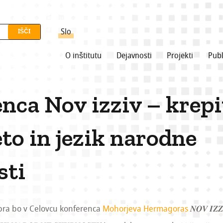
Slo
O inštitutu
Dejavnosti
Projekti
Publ
nca Nov izziv – krepi
eto in jezik narodne
sti
bra bo v Celovcu konferenca
Mohorjeva Hermagoras
𝑵𝑶𝑽 𝑰𝒁𝒁