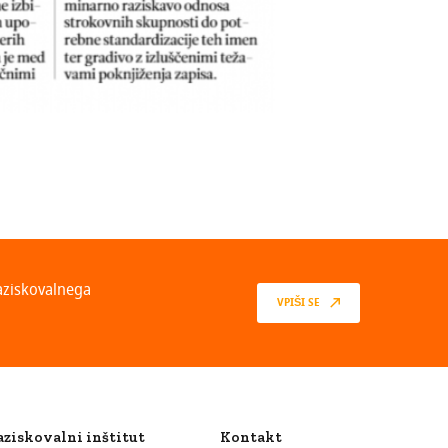
raziskovalnega
VPIŠI SE
aziskovalni inštitut
Kontakt