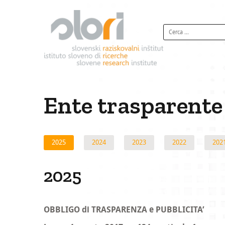
S
k
R
i
i
p
c
t
e
o
r
c
c
o
Ente trasparente
a
n
p
t
e
e
2025
2024
2023
r
2022
202
n
:
t
2025
OBBLIGO di TRASPARENZA e PUBBLICITA’