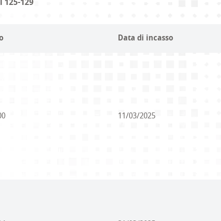
i 125-129
o
Data di incasso
00
11/03/2025