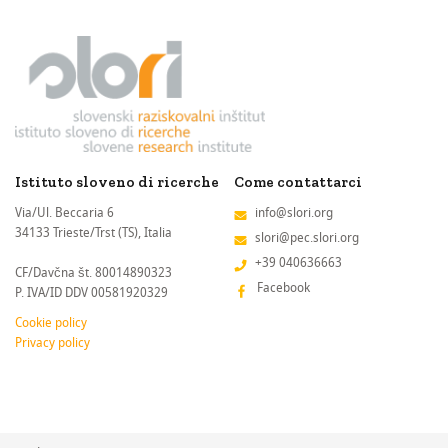
Istituto sloveno di ricerche
Come contattarci
Via/Ul. Beccaria 6
info@slori.org
34133 Trieste/Trst (TS), Italia
slori@pec.slori.org
+39 040636663
CF/Davčna št. 80014890323
Facebook
P. IVA/ID DDV 00581920329
Cookie policy
Privacy policy