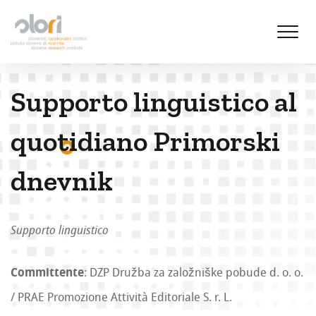
S
k
i
p
t
Supporto linguistico al
o
c
o
quotidiano Primorski
n
t
dnevnik
e
n
t
Supporto linguistico
Committente
: DZP Družba za založniške pobude d. o. o.
/ PRAE Promozione Attività Editoriale S. r. L.